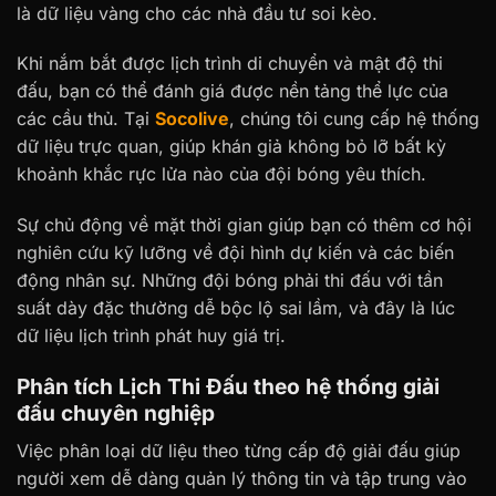
là dữ liệu vàng cho các nhà đầu tư soi kèo.
Khi nắm bắt được lịch trình di chuyển và mật độ thi
đấu, bạn có thể đánh giá được nền tảng thể lực của
các cầu thủ. Tại
Socolive
, chúng tôi cung cấp hệ thống
dữ liệu trực quan, giúp khán giả không bỏ lỡ bất kỳ
khoảnh khắc rực lửa nào của đội bóng yêu thích.
Sự chủ động về mặt thời gian giúp bạn có thêm cơ hội
nghiên cứu kỹ lưỡng về đội hình dự kiến và các biến
động nhân sự. Những đội bóng phải thi đấu với tần
suất dày đặc thường dễ bộc lộ sai lầm, và đây là lúc
dữ liệu lịch trình phát huy giá trị.
Phân tích Lịch Thi Đấu theo hệ thống giải
đấu chuyên nghiệp
Việc phân loại dữ liệu theo từng cấp độ giải đấu giúp
người xem dễ dàng quản lý thông tin và tập trung vào